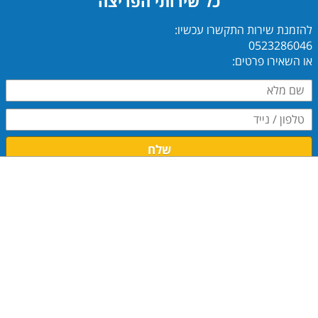
כל שירותי הפריצה
להזמנת שירות התקשרו עכשיו:
0523286046
או השאירו פרטים:
שלח
דף הבית
אודות
צור קש
ר
English support
​​​​​​​